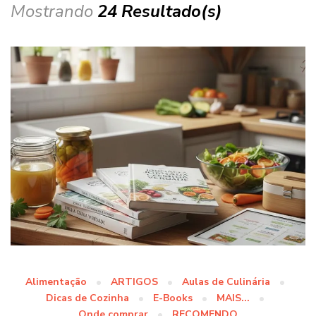
Mostrando
24 Resultado(s)
Alimentação
ARTIGOS
Aulas de Culinária
Dicas de Cozinha
E-Books
MAIS...
Onde comprar
RECOMENDO