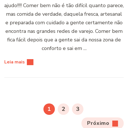
ajudo!!!! Comer bem não é tão difícil quanto parece,
mas comida de verdade, daquela fresca, artesanal
e preparada com cuidado a gente certamente não
encontra nas grandes redes de varejo. Comer bem
fica fácil depois que a gente sai da nossa zona de
conforto e sai em …
Leia mais
Paginação
de
PÁGINA
PÁGINA
PÁGINA
1
2
3
posts
Próximo