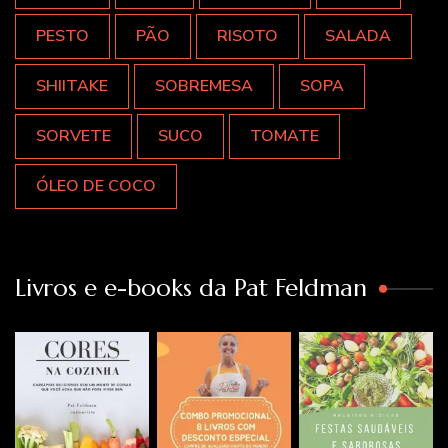
PESTO
PÃO
RISOTO
SALADA
SHIITAKE
SOBREMESA
SOPA
SORVETE
SUCO
TOMATE
ÓLEO DE COCO
Livros e e-books da Pat Feldman