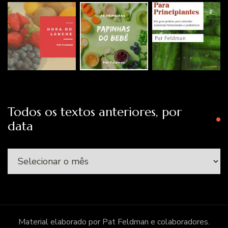
Todos os textos anteriores, por
data
Todos
os
textos
anteriores,
por
Material elaborado por Pat Feldman e colaboradores.