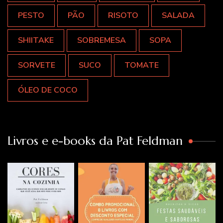
PESTO
PÃO
RISOTO
SALADA
SHIITAKE
SOBREMESA
SOPA
SORVETE
SUCO
TOMATE
ÓLEO DE COCO
Livros e e-books da Pat Feldman