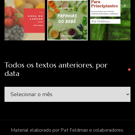
Todos os textos anteriores, por
data
Todos
os
textos
anteriores,
por
Material elaborado por Pat Feldman e colaboradores.