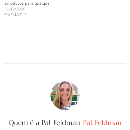
simpáticos para qualquer
ocasião, e foi por isso
31/12/2008
mesmo que saí pelo
Em "MAIS..."
"universo virtual" em busca
de lindas imagens bem
floridas para desejar aos
meus queridos leitores um
2009 muito alegre, muito
florido,…
Quem é a Pat Feldman
Pat Feldman