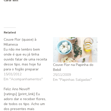
Curtir isso:
Related
Couve Flor (quase) à
Milanesa
Eu não me lembro bem
onde é que eu já tinha
ouvido falar de uma receita
desse tipo, mas hoje fui
Couve Flor na Papinha do
para o fogão preparar
Bebê
Couve-flor Gratinada para
15/01/2012
25/11/2009
o almoço e acabei
Em "Acompanhamentos"
Em "Papinhas Salgadas"
preparando tudo diferente,
mas igualmente uma opção
Feliz Ano Novo!!!
deliciosa para acompanhar
[ratings] [print_link] Eu
carnes ou um bom frango
adoro dar e receber flores,
caipira ensopado. O…
de todos os tipo. Acho um
dos presentes mais