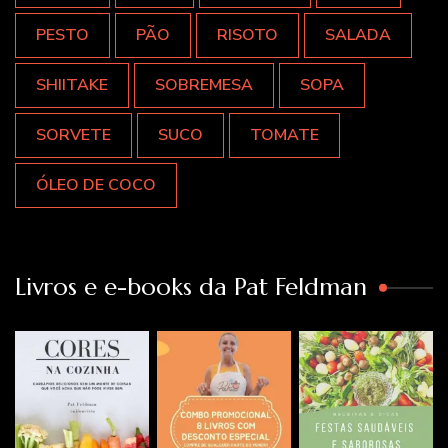
PESTO
PÃO
RISOTO
SALADA
SHIITAKE
SOBREMESA
SOPA
SORVETE
SUCO
TOMATE
ÓLEO DE COCO
Livros e e-books da Pat Feldman