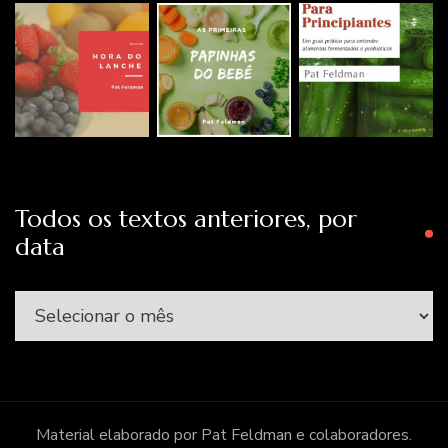
Todos os textos anteriores, por
data
Todos
os
textos
anteriores,
por
Material elaborado por Pat Feldman e colaboradores.