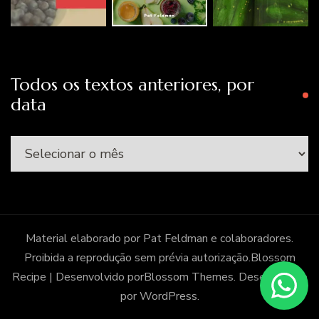
Todos os textos anteriores, por
data
Todos
os
textos
anteriores,
por
Material elaborado por Pat Feldman e colaboradores.
data
Proibida a reprodução sem prévia autorização.
Blossom
Recipe | Desenvolvido por
Blossom Themes
. Desenvolvido
por
WordPress
.