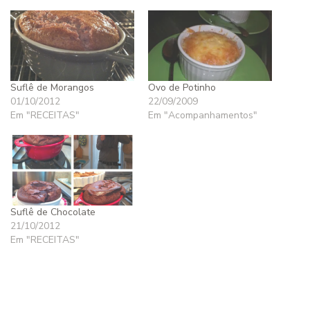
Suflê de Morangos
Ovo de Potinho
01/10/2012
22/09/2009
Em "RECEITAS"
Em "Acompanhamentos"
Suflê de Chocolate
21/10/2012
Em "RECEITAS"