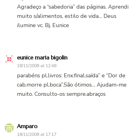
Agradeço a “sabedoria” das páginas. Aprendi
muito s/alimentos, estilo de vida… Deus
ilumine vc. Bj. Eunice
eunice maria bigolin
18/11/2008 at 12:48
parabéns pl.livros: Enx.final.saída” e “Dor de
cab.morre pl.boca”.São ótimos… Ajudam-me
muito. Consulto-os sempre.abraços
Amparo
18/11/2008 at 17:17