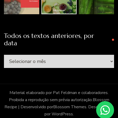
Todos os textos anteriores, por
data
Todos
os
textos
anteriores,
por
Material elaborado por Pat Feldman e colaboradores.
data
Proibida a reprodução sem prévia autorização.
Blossom
Recipe | Desenvolvido por
Blossom Themes
. Desenvolvido
por
WordPress
.