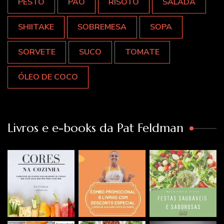
PESTO
PÃO
RISOTO
SALADA
SHIITAKE
SOBREMESA
SOPA
SORVETE
SUCO
TOMATE
ÓLEO DE COCO
Livros e e-books da Pat Feldman