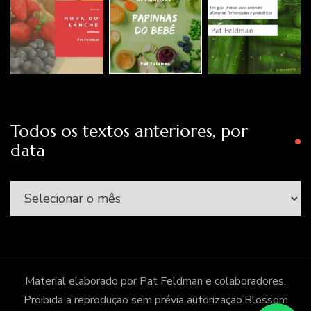
Todos os textos anteriores, por
data
Todos
os
textos
anteriores,
por
Material elaborado por Pat Feldman e colaboradores.
data
Proibida a reprodução sem prévia autorização.
Blossom