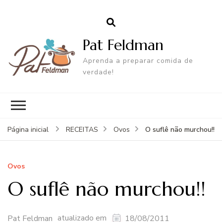
Pat Feldman
Aprenda a preparar comida de
verdade!
O suflê não murchou!!
Página inicial
RECEITAS
Ovos
Ovos
O suflê não murchou!!
atualizado em
Pat Feldman
18/08/2011