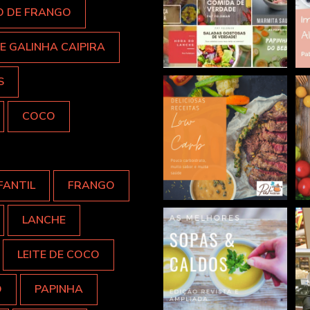
O DE FRANGO
E GALINHA CAIPIRA
S
COCO
FANTIL
FRANGO
LANCHE
LEITE DE COCO
O
PAPINHA