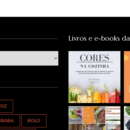
Livros e e-books d
ROZ
RRABA
BOLO