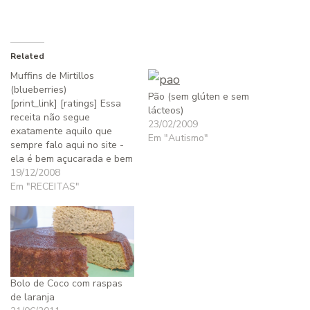
Related
Muffins de Mirtillos
(blueberries)
Pão (sem glúten e sem
[print_link] [ratings] Essa
lácteos)
receita não segue
23/02/2009
exatamente aquilo que
Em "Autismo"
sempre falo aqui no site -
ela é bem açucarada e bem
cheia de farinha -, mas
19/12/2008
ainda assim adaptei a
Em "RECEITAS"
receita original (do
restaurante Mangia, de
Nova York), trocando
farinha branca por integral,
açúcar por mel e óleo de
soja…
Bolo de Coco com raspas
de laranja