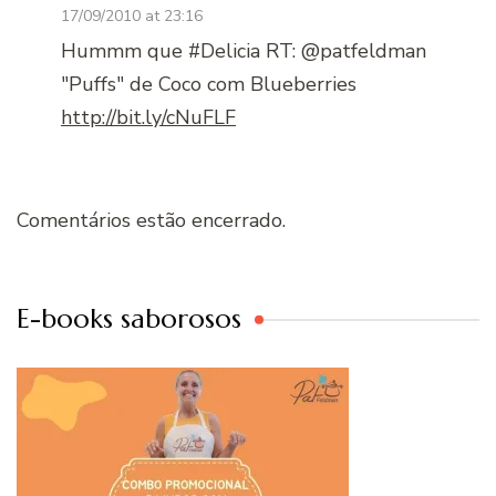
17/09/2010 at 23:16
Hummm que #Delicia RT: @patfeldman
"Puffs" de Coco com Blueberries
http://bit.ly/cNuFLF
Comentários estão encerrado.
E-books saborosos