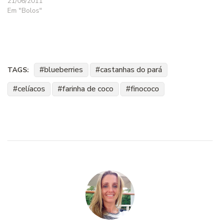
21/06/2011
Em "Bolos"
blueberries
castanhas do pará
TAGS:
celíacos
farinha de coco
finococo