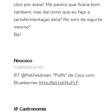
côco por aveia? Me parece que ficaria bom
tambem, mas daí como que eu faço a
lactofermentaçao dela? No soro de iogurte
mesmo?
Bjs!
Finococo
22/08/2010 at 0:01
RT @PatFeldman: "Puffs" de Coco com
Blueberries
http://bit.ly/cNuFLF
SP Gastronomia