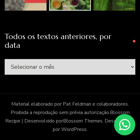
Todos os textos anteriores, por
data
Todos
os
textos
anteriores,
por
Material elaborado por Pat Feldman e colaboradores.
data
Proibida a reprodução sem prévia autorização.
Blossom
Recipe | Desenvolvido por
Blossom Themes
. Desenvolvido
por
WordPress
.