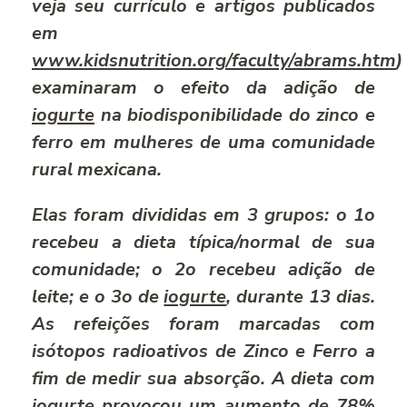
veja seu currí­culo e artigos publicados
em
www.kidsnutrition.org/faculty/abrams.htm
)
examinaram o efeito da adição de
iogurte
na biodisponibilidade do zinco e
ferro em mulheres de uma comunidade
rural mexicana.
Elas foram divididas em 3 grupos: o 1o
recebeu a dieta tí­pica/normal de sua
comunidade; o 2o recebeu adição de
leite; e o 3o de
iogurte
, durante 13 dias.
As refeições foram marcadas com
isótopos radioativos de Zinco e Ferro a
fim de medir sua absorção. A dieta com
iogurte
provocou um aumento de 78%