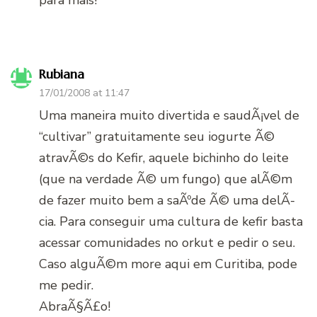
Rubiana
17/01/2008 at 11:47
Uma maneira muito divertida e saudÃ¡vel de
“cultivar” gratuitamente seu iogurte Ã©
atravÃ©s do Kefir, aquele bichinho do leite
(que na verdade Ã© um fungo) que alÃ©m
de fazer muito bem a saÃºde Ã© uma delÃ­
cia. Para conseguir uma cultura de kefir basta
acessar comunidades no orkut e pedir o seu.
Caso alguÃ©m more aqui em Curitiba, pode
me pedir.
AbraÃ§Ã£o!