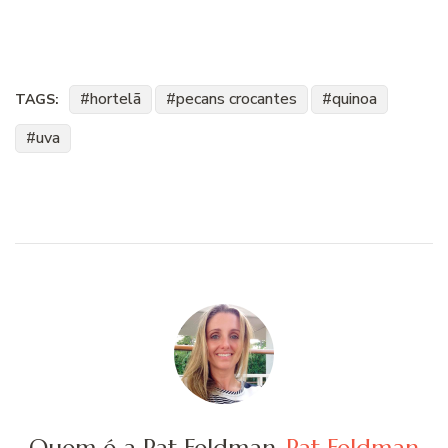
hortelã
pecans crocantes
quinoa
TAGS:
uva