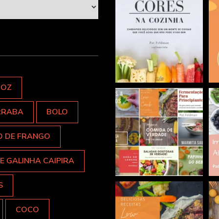
ROZ
RRABA
BOLO
O DE FRANGO
E GALINHA CAIPIRA
S
COCO