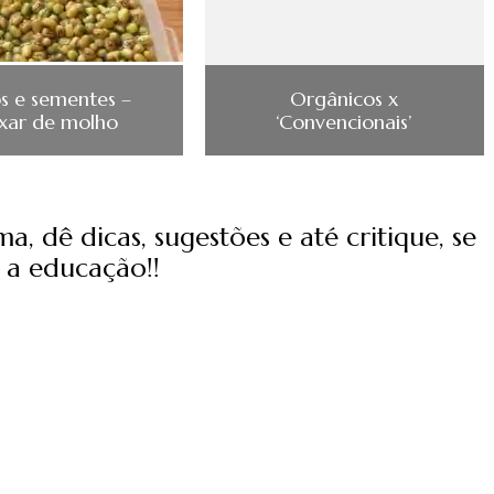
s e sementes –
Orgânicos x
xar de molho
‘Convencionais’
, dê dicas, sugestões e até critique, se
 a educação!!