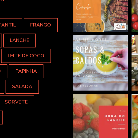
FANTIL
FRANGO
LANCHE
LEITE DE COCO
O
PAPINHA
SALADA
SORVETE