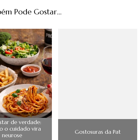
ém Pode Gostar...
tar de verdade:
 o cuidado vira
Gostosuras da Pat
neurose