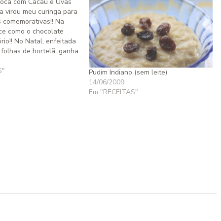
ioca com Cacau e Uvas
ha virou meu curinga para
s comemorativas!! Na
ce como o chocolate
rio!! No Natal, enfeitada
 folhas de hortelã, ganha
o e elegante. E não
sião, é smepre um
S"
Pudim Indiano (sem leite)
 tal essa novidade para
14/06/2009
Em "RECEITAS"