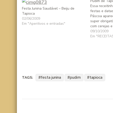
Pudim de Tap
Essa receitin
Festa Junina Saudável – Beiju de
festas e data
Tapioca
Páscoa apare
02/06/2009
super obrigató
Em "Aperitivos e entradas"
com cerejas e
um ar natalin
09/10/2009
importa a oca
Em "RECEITA
sucesso!! Que
o dia das…
festa junina
pudim
tapioca
TAGS: