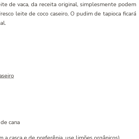
ite de vaca, da receita original, simplesmente podem
resco leite de coco caseiro, O pudim de tapioca ficará
al.
aseiro
 de cana
 a casca e de preferênia, use limões orgânicos)