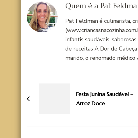
Quem é a Pat Feldma
Pat Feldman é culinarista, c
(www.criancasnacozinha.com.b
infantis saudáveis, saborosas
de receitas A Dor de Cabeça
marido, o renomado médico 
Navegação
de
Festa Junina Saudável –
post
Arroz Doce