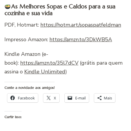
As Melhores Sopas e Caldos para a sua
cozinha e sua vida
PDF, Hotmart:
https://hotm.art/sopaspatfeldman
Impresso Amazon:
https://amzn.to/3DkWB5A
Kindle Amazon (e-
book):
https://amzn.to/35l7dCV
(grátis para quem
assina o
Kindle Unlimited
)
Conte a novidade aos amigos!
Facebook
X
E-mail
Mais
Curtir isso: