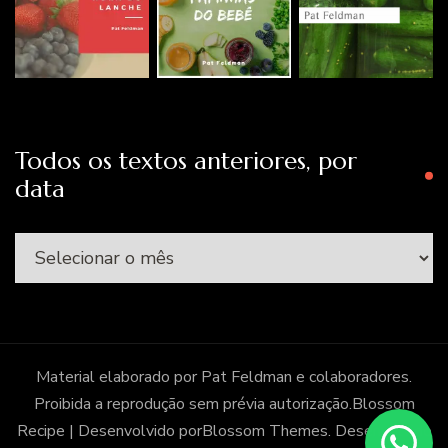
Todos os textos anteriores, por
data
Todos
os
textos
anteriores,
por
Material elaborado por Pat Feldman e colaboradores.
data
Proibida a reprodução sem prévia autorização.
Blossom
Recipe | Desenvolvido por
Blossom Themes
. Desenvolvido