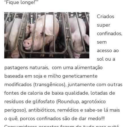
“Fique longe!””
Criados
super
confinados,
sem
acesso ao
sol ou a
pastagens naturais, com uma alimentação
baseada em soja e milho geneticamente
modificados (transgênicos), juntamente com outras
fontes de caloria de baixa qualidade, lotadas de
resíduos de glifosfato (Roundup, agrotóxico
perigoso), antibióticos, remédios e sabe-se lá mais
o quê, porcos confinados são de dar medo!!!
Consumidores espertos fazem de tudo para evitá-