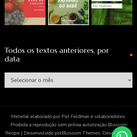
Todos os textos anteriores, por
data
Todos
os
textos
anteriores,
por
Material elaborado por Pat Feldman e colaboradores.
data
Proibida a reprodução sem prévia autorização.
Blossom
Recipe | Desenvolvido por
Blossom Themes
. Desenvolvido