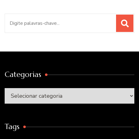
Procurar
por:
Categorias
Categorias
Tags