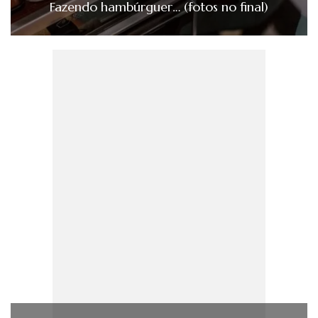
Fazendo hambúrguer… (fotos no final)