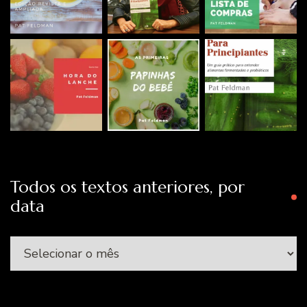
Todos os textos anteriores, por
data
Todos
os
textos