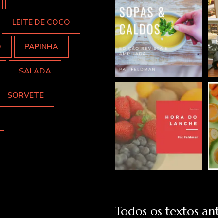
LEITE DE COCO
O
PAPINHA
SALADA
SORVETE
Todos os textos ant