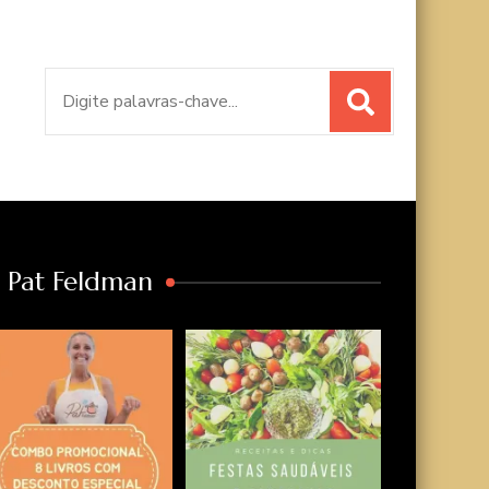
Procurar
por:
a Pat Feldman