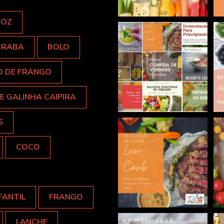
ROZ
RRABA
BOLO
O DE FRANGO
E GALINHA CAIPIRA
S
COCO
FANTIL
FRANGO
LANCHE