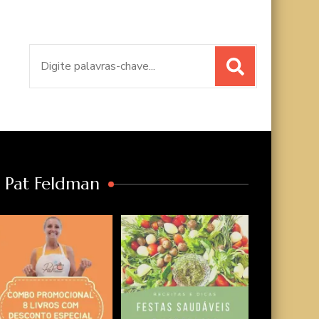
Procurar
por:
a Pat Feldman