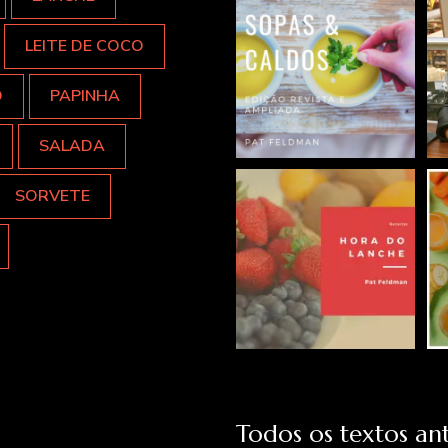
LEITE DE COCO
O
PAPINHA
SALADA
SORVETE
Todos os textos ant