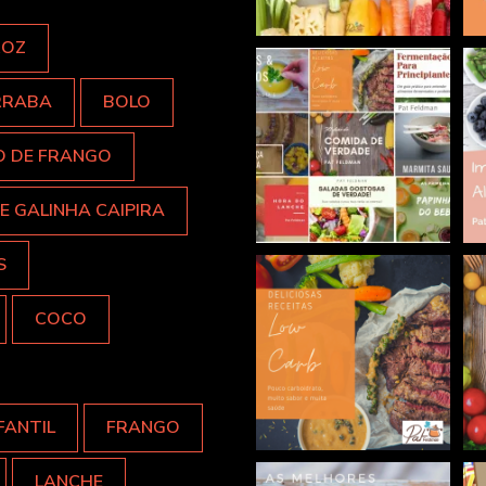
ROZ
RRABA
BOLO
O DE FRANGO
E GALINHA CAIPIRA
S
COCO
FANTIL
FRANGO
LANCHE