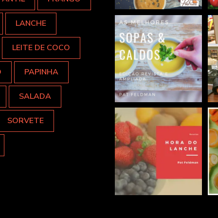
LANCHE
LEITE DE COCO
O
PAPINHA
SALADA
SORVETE