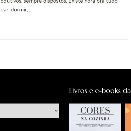
odutivos, sempre dispostos. Existe hora pra tudo:
dar, dormir, …
Livros e e-books d