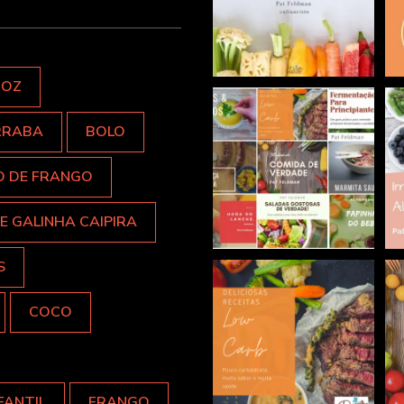
ROZ
RRABA
BOLO
O DE FRANGO
E GALINHA CAIPIRA
S
COCO
FANTIL
FRANGO