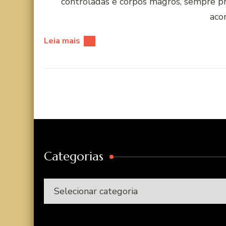
controladas e corpos magros, sempre pr
acor
Leia mais
Categorias
Categorias