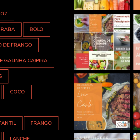
ROZ
RRABA
BOLO
O DE FRANGO
E GALINHA CAIPIRA
S
COCO
FANTIL
FRANGO
LANCHE