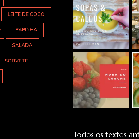
LEITE DE COCO
O
PAPINHA
SALADA
SORVETE
Todos os textos ant