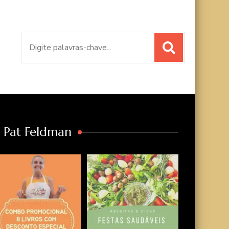
Procurar
por:
a Pat Feldman