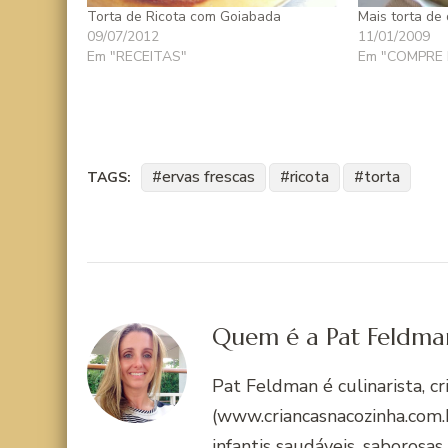
Torta de Ricota com Goiabada
Mais torta de 
09/07/2012
11/01/2009
Em "RECEITAS"
Em "COMPRE 
ervas frescas
ricota
torta
TAGS:
Quem é a Pat Feldma
Pat Feldman é culinarista, c
(www.criancasnacozinha.com.b
infantis saudáveis, saborosas