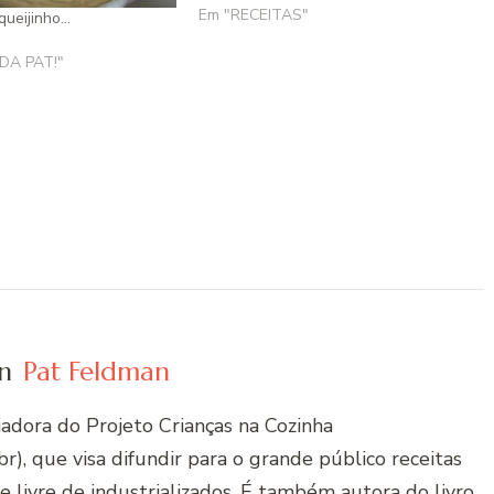
chegado. Sem contar o fuso horário,
Em "RECEITAS"
queijinho…
são 6 horas de diferença!!!…
DA PAT!"
n
Pat Feldman
riadora do Projeto Crianças na Cozinha
r), que visa difundir para o grande público receitas
 e livre de industrializados. É também autora do livro