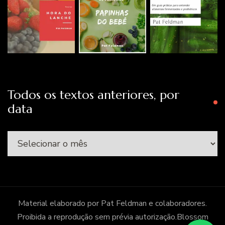
Todos os textos anteriores, por
data
Todos
os
textos
anteriores,
por
Material elaborado por Pat Feldman e colaboradores.
data
Proibida a reprodução sem prévia autorização.
Blossom