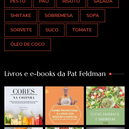
PESTO
PÃO
RISOTO
SALADA
SHIITAKE
SOBREMESA
SOPA
SORVETE
SUCO
TOMATE
ÓLEO DE COCO
Livros e e-books da Pat Feldman