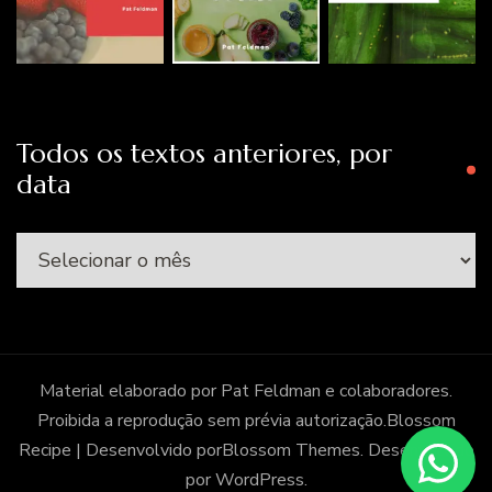
Todos os textos anteriores, por
data
Todos
os
textos
anteriores,
por
Material elaborado por Pat Feldman e colaboradores.
data
Proibida a reprodução sem prévia autorização.
Blossom
Recipe | Desenvolvido por
Blossom Themes
. Desenvolvido
por
WordPress
.