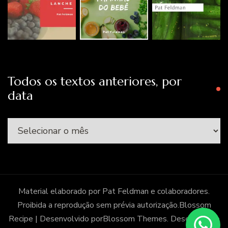
Todos os textos anteriores, por
data
Todos
os
textos
anteriores,
por
Material elaborado por Pat Feldman e colaboradores.
data
Proibida a reprodução sem prévia autorização.
Blossom
Recipe | Desenvolvido por
Blossom Themes
. Desenvolvido