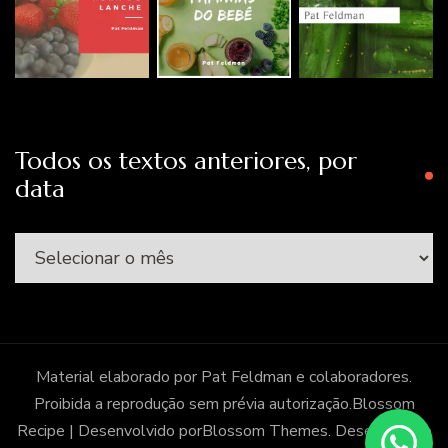
Todos os textos anteriores, por
data
Todos
os
textos
anteriores,
por
Material elaborado por Pat Feldman e colaboradores.
data
Proibida a reprodução sem prévia autorização.
Blossom
Recipe | Desenvolvido por
Blossom Themes
. Desenvolvido