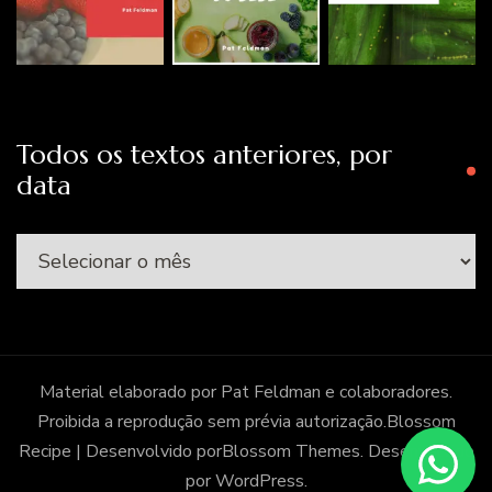
Todos os textos anteriores, por
data
Todos
os
textos
anteriores,
por
Material elaborado por Pat Feldman e colaboradores.
data
Proibida a reprodução sem prévia autorização.
Blossom
Recipe | Desenvolvido por
Blossom Themes
. Desenvolvido
por
WordPress
.