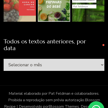
Todos os textos anteriores, por
data
Todos
os
textos
anteriores,
por
Material elaborado por Pat Feldman e colaboradores.
data
Proibida a reprodução sem prévia autorização.
Blossom
Recipe | Desenvolvido por
Blossom Themes
. Desenvolvido