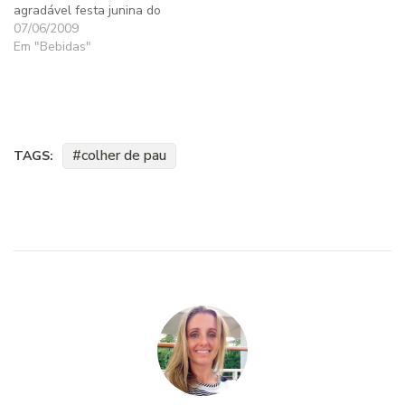
agradável festa junina do
clube e meu marido
07/06/2009
começou a reclamar de dor
Em "Bebidas"
de garganta. Como sempre
acontece nesses casos, eu
corro para a cozinha
preparar um chá de
gengibre bem forte. Junto…
colher de pau
TAGS: