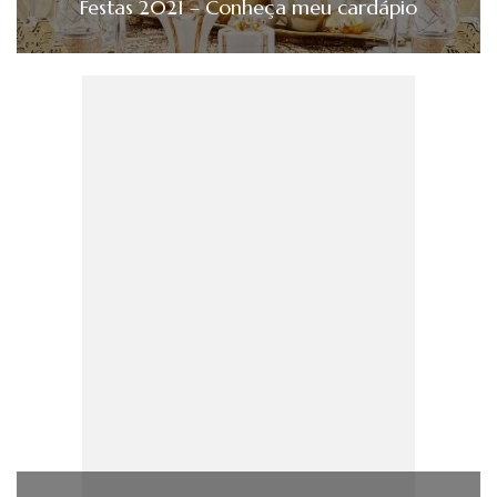
Festas 2021 – Conheça meu cardápio