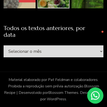
Todos os textos anteriores, por
data
Todos
os
textos
anteriores,
por
Material elaborado por Pat Feldman e colaboradores.
data
Proibida a reprodução sem prévia autorização.
Blossom
Recipe | Desenvolvido por
Blossom Themes
. Desenvolvido
por
WordPress
.