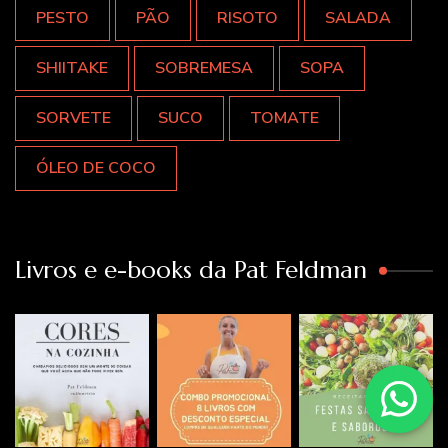
PESTO
PÃO
RISOTO
SALADA
SHIITAKE
SOBREMESA
SOPA
SORVETE
SUCO
TOMATE
ÓLEO DE COCO
Livros e e-books da Pat Feldman