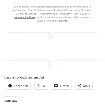
Sua pesquisa com placebos duplo cego controlado com homeopatia foi
publicado no Journal of the American Institute of Homeopathy, European
Journal of Classical Homeopathy, and Homeopathy Today. Seu site
Naturopathy Works
introduz a medicina naturalista aos leigos e mostra
vasta referência no assunto.
Conte a novidade aos amigos!
Facebook
X
E-mail
Mais
Curtir isso: