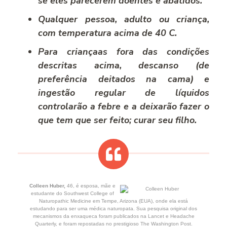
se eles parecerem doentes e abatidos.
Qualquer pessoa, adulto ou criança,
com temperatura acima de 40 C.
Para criançaas fora das condições
descritas acima, descanso (de
preferência deitados na cama) e
ingestão regular de líquidos
controlarão a febre e a deixarão fazer o
que tem que ser feito; curar seu filho.
Colleen Huber,
46, é esposa, mãe e
estudante do Southwest College of
Naturopathic Medicine em Tempe, Arizona (EUA), onde ela está
estudando para ser uma médica naturopata. Sua pesquisa original dos
mecanismos da enxaqueca foram publicados na Lancet e Headache
Quarterly, e foram repostadas no prestigioso The Washington Post.