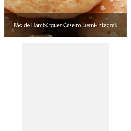
Pão de Hambúrguer Caseiro (semi-integral)