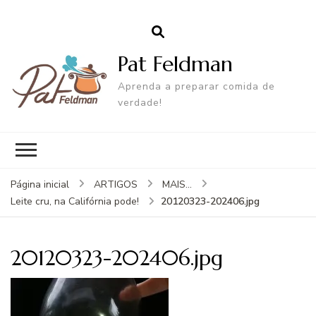
Pat Feldman
Aprenda a preparar comida de
verdade!
Página inicial
ARTIGOS
MAIS...
20120323-202406.jpg
Leite cru, na Califórnia pode!
20120323-202406.jpg