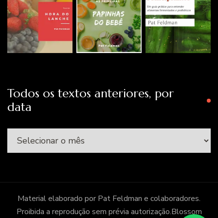
Todos os textos anteriores, por
data
Todos
os
textos
anteriores,
por
Material elaborado por Pat Feldman e colaboradores.
data
Proibida a reprodução sem prévia autorização.
Blossom