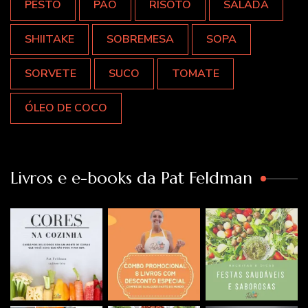
PESTO
PÃO
RISOTO
SALADA
SHIITAKE
SOBREMESA
SOPA
SORVETE
SUCO
TOMATE
ÓLEO DE COCO
Livros e e-books da Pat Feldman