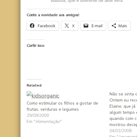
Babosa, que é diferente de aloe vera
Conte a novidade aos amigos!
Facebook
X
E-mail
Mais
Curtir isso:
Related
Não se sinta 
Ontem eu rec
Como estimular os filhos a gostar de
Elaine, que já
frutas, verduras e legumes
algum tempo 
29/09/2009
quando com co
Em "Alimentação"
mostrou dece
das minhas co
04/02/2008
resolvi não pu
Em "Amament