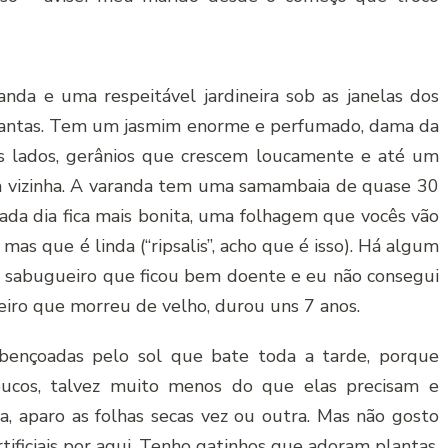
a e uma respeitável jardineira sob as janelas dos
plantas. Tem um jasmim enorme e perfumado, dama da
os lados, gerânios que crescem loucamente e até um
 vizinha. A varanda tem uma samambaia de quase 30
cada dia fica mais bonita, uma folhagem que vocês vão
s que é linda (“ripsalis”, acho que é isso). Há algum
m sabugueiro que ficou bem doente e eu não consegui
eiro que morreu de velho, durou uns 7 anos.
bençoadas pelo sol que bate toda a tarde, porque
oucos, talvez muito menos do que elas precisam e
 aparo as folhas secas vez ou outra. Mas não gosto
ificiais por aqui. Tenho gatinhos que adoram plantas,