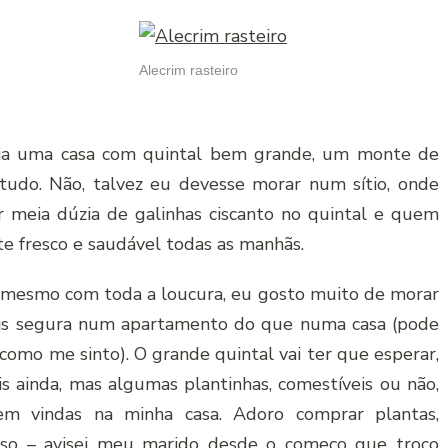
Alecrim rasteiro
cia uma casa com quintal bem grande, um monte de
tudo. Não, talvez eu devesse morar num sítio, onde
r meia dúzia de galinhas ciscanto no quintal e quem
te fresco e saudável todas as manhãs.
 mesmo com toda a loucura, eu gosto muito de morar
is segura num apartamento do que numa casa (pode
 como me sinto). O grande quintal vai ter que esperar,
is ainda, mas algumas plantinhas, comestíveis ou não,
 vindas na minha casa. Adoro comprar plantas,
isso – avisei meu marido desde o começo que troco