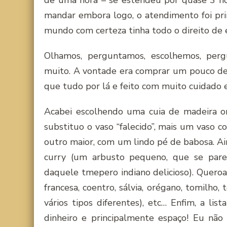
de uma hora – se estendeu por quase 3 ho
mandar embora logo, o atendimento foi pri
mundo com certeza tinha todo o direito de e
Olhamos, perguntamos, escolhemos, per
muito. A vontade era comprar um pouco de 
que tudo por lá e feito com muito cuidado e
Acabei escolhendo uma cuia de madeira o
substituo o vaso “falecido”, mais um vaso 
outro maior, com um lindo pé de babosa. A
curry (um arbusto pequeno, que se par
daquele tmepero indiano delicioso). Quero
francesa, coentro, sálvia, orégano, tomilho,
vários tipos diferentes), etc… Enfim, a li
dinheiro e principalmente espaço! Eu não