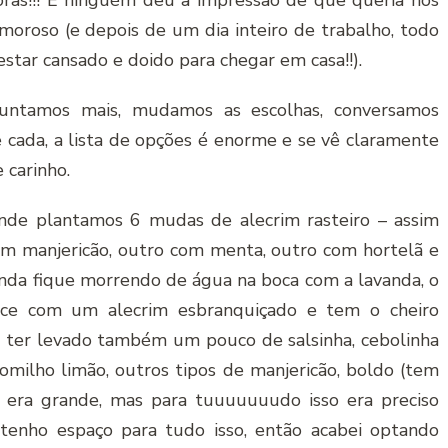
ras!!! E ninguém deu a impressão de que queria nos
moroso (e depois de um dia inteiro de trabalho, todo
star cansado e doido para chegar em casa!!).
guntamos mais, mudamos as escolhas, conversamos
cada, a lista de opções é enorme e se vê claramente
 carinho.
nde plantamos 6 mudas de alecrim rasteiro – assim
com manjericão, outro com menta, outro com hortelã e
inda fique morrendo de água na boca com a lavanda, o
ece com um alecrim esbranquiçado e tem o cheiro
a ter levado também um pouco de salsinha, cebolinha
 tomilho limão, outros tipos de manjericão, boldo (tem
sta era grande, mas para tuuuuuuudo isso era preciso
 tenho espaço para tudo isso, então acabei optando