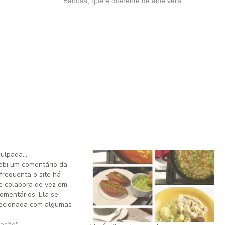
Babosa, que é diferente de aloe vera
culpada…
ebi um comentário da
 freqüenta o site há
e colabora de vez em
mentários. Ela se
pcionada com algumas
locações e opiniões. Eu
blicar o comentário dela
ação"