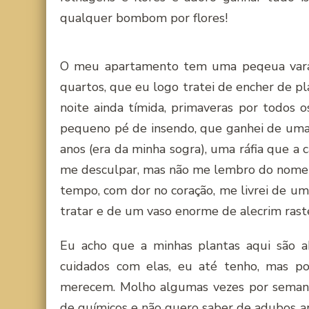
qualquer bombom por flores!
O meu apartamento tem uma peqeua varand
quartos, que eu logo tratei de encher de 
noite ainda tímida, primaveras por todos 
pequeno pé de insendo, que ganhei de uma
anos (era da minha sogra), uma ráfia que a 
me desculpar, mas não me lembro do nome ma
tempo, com dor no coração, me livrei de u
tratar e de um vaso enorme de alecrim rast
Eu acho que a minhas plantas aqui são a
cuidados com elas, eu até tenho, mas p
merecem. Molho algumas vezes por semana,
de químicos e não quero saber de adubos art