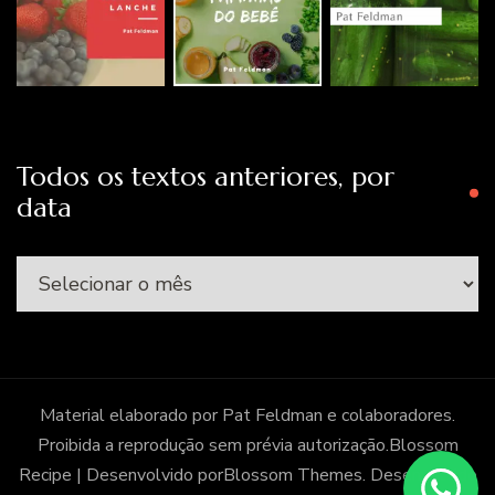
Todos os textos anteriores, por
data
Todos
os
textos
anteriores,
por
Material elaborado por Pat Feldman e colaboradores.
data
Proibida a reprodução sem prévia autorização.
Blossom
Recipe | Desenvolvido por
Blossom Themes
. Desenvolvido