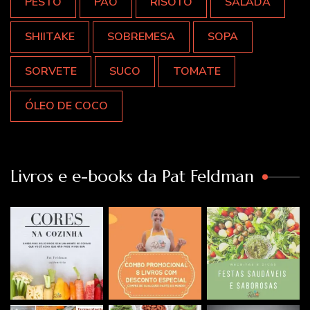
PESTO
PÃO
RISOTO
SALADA
SHIITAKE
SOBREMESA
SOPA
SORVETE
SUCO
TOMATE
ÓLEO DE COCO
Livros e e-books da Pat Feldman