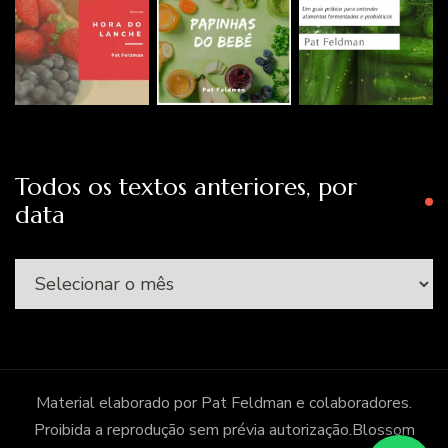
Todos os textos anteriores, por
data
Todos
os
textos
anteriores,
por
Material elaborado por Pat Feldman e colaboradores.
data
Proibida a reprodução sem prévia autorização.
Blossom