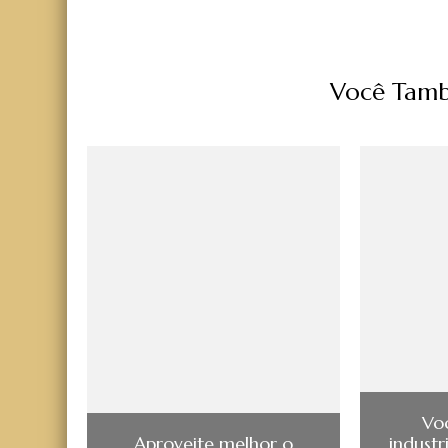
Você Tamb
Vo
Aproveite melhor o
industr