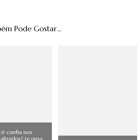
ém Pode Gostar...
cê confia nos
ializados? (e uma