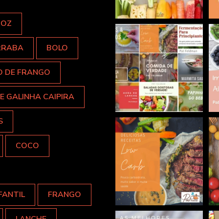
ROZ
RRABA
BOLO
O DE FRANGO
E GALINHA CAIPIRA
S
COCO
FANTIL
FRANGO