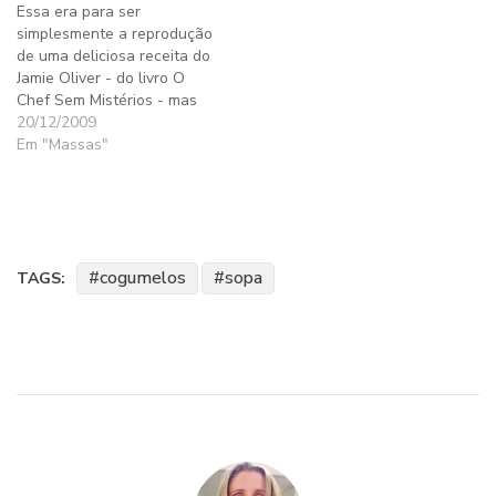
Essa era para ser
simplesmente a reprodução
de uma deliciosa receita do
Jamie Oliver - do livro O
Chef Sem Mistérios - mas
eu fiz tantas alterações,
20/12/2009
que praticamente posso
Em "Massas"
chamá-la de uma receita
minha inspirada na receita
dele. A receita eu fiquei
devendo para um monte de
curiosos que…
cogumelos
sopa
TAGS: