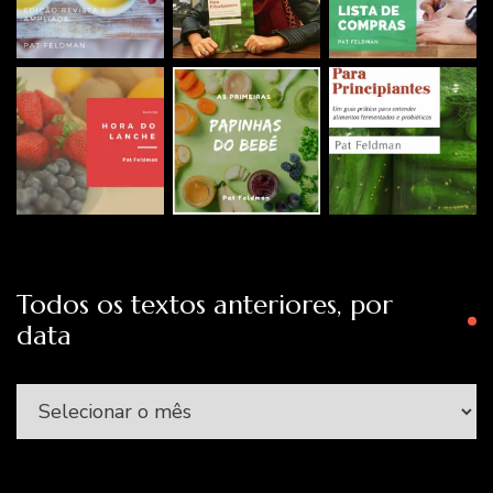
Todos os textos anteriores, por
data
Todos
os
textos