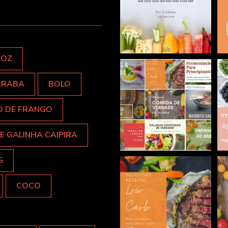
ROZ
RRABA
BOLO
O DE FRANGO
E GALINHA CAIPIRA
S
COCO