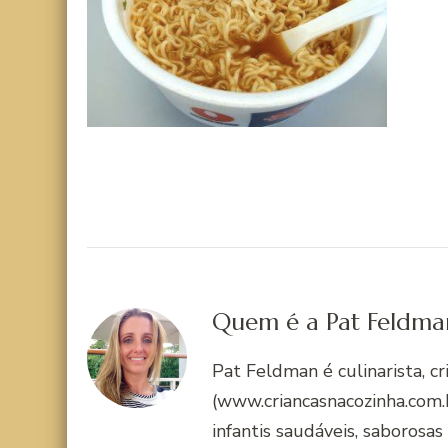
Quem é a Pat Feldma
Pat Feldman é culinarista, c
(www.criancasnacozinha.com.b
infantis saudáveis, saborosas