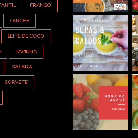
FANTIL
FRANGO
LANCHE
LEITE DE COCO
O
PAPINHA
SALADA
SORVETE