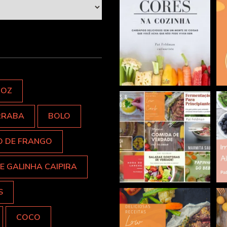
ROZ
RRABA
BOLO
O DE FRANGO
E GALINHA CAIPIRA
S
COCO