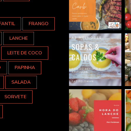
FANTIL
FRANGO
LANCHE
LEITE DE COCO
O
PAPINHA
SALADA
SORVETE