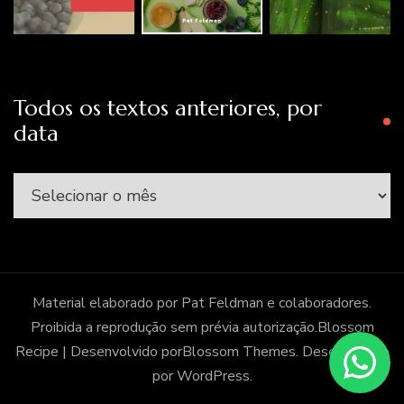
Todos os textos anteriores, por
data
Todos
os
textos
anteriores,
por
Material elaborado por Pat Feldman e colaboradores.
data
Proibida a reprodução sem prévia autorização.
Blossom
Recipe | Desenvolvido por
Blossom Themes
. Desenvolvido
por
WordPress
.