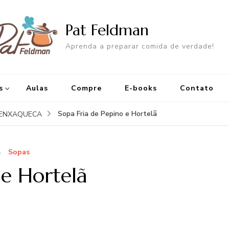
Pat Feldman
Aprenda a preparar comida de verdade!
s
Aulas
Compre
E-books
Contato
Sopa Fria de Pepino e Hortelã
IENXAQUECA
Sopas
 e Hortelã