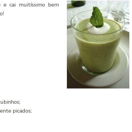
e e cai muitíssimo bem
o!
ubinhos;
mente picados;