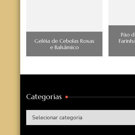
Pão 
Geléia de Cebolas Roxas
Farinh
e Balsâmico
Categorias
Categorias