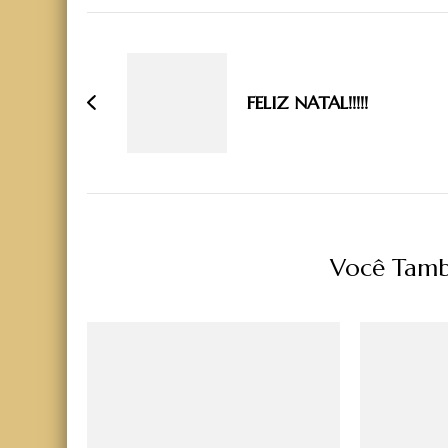
Navegação
de
post
FELIZ NATAL!!!!!
Você Tamb