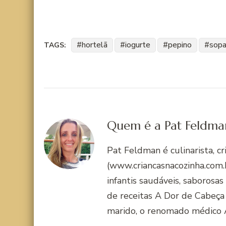
hortelã
iogurte
pepino
sopa
TAGS:
Quem é a Pat Feldma
Pat Feldman é culinarista, c
(www.criancasnacozinha.com.b
infantis saudáveis, saborosas
de receitas A Dor de Cabeça
marido, o renomado médico 