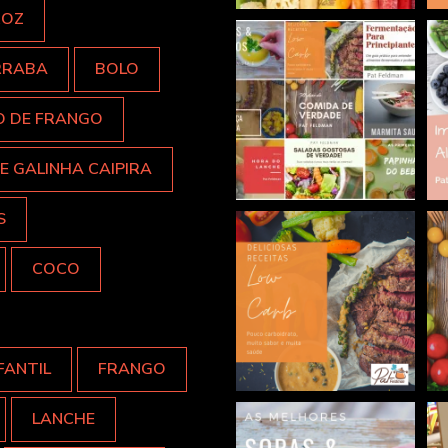
ROZ
RRABA
BOLO
O DE FRANGO
E GALINHA CAIPIRA
S
COCO
FANTIL
FRANGO
LANCHE