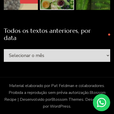
Todos os textos anteriores, por
data
Todos
os
textos
anteriores,
por
Material elaborado por Pat Feldman e colaboradores.
data
Proibida a reprodução sem prévia autorização.
Blossom
Recipe | Desenvolvido por
Blossom Themes
. Desenvolvido
por
WordPress
.